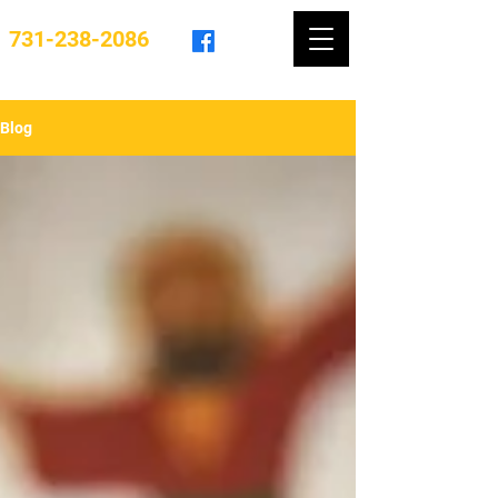
731-238-2086
Blog